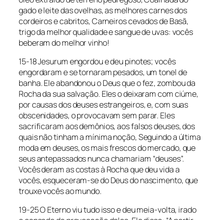
gado e leite das ovelhas, as melhores carnes dos
cordeiros e cabritos, Carneiros cevados de Basã,
trigo da melhor qualidade e sangue de uvas: vocês
beberam do melhor vinho!
15-18 Jesurum engordou e deu pinotes; vocês
engordaram e se tornaram pesados, um tonel de
banha. Ele abandonou o Deus que o fez, zombou da
Rocha da sua salvação. Eles o deixaram com ciúme,
por causas dos deuses estrangeiros, e, com suas
obscenidades, o provocavam sem parar. Eles
sacrificaram aos demônios, aos falsos deuses, dos
quais não tinham a mínima noção, Seguindo a última
moda em deuses, os mais frescos do mercado, que
seus antepassados nunca chamariam “deuses”.
Vocês deram as costas à Rocha que deu vida a
vocês, esqueceram-se do Deus do nascimento, que
trouxe vocês ao mundo.
19-25 O Eterno viu tudo isso e deu meia-volta, irado