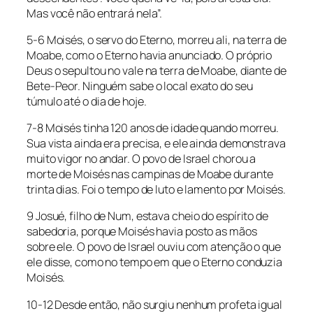
Mas você não entrará nela”.
5-6 Moisés, o servo do Eterno, morreu ali, na terra de
Moabe, como o Eterno havia anunciado. O próprio
Deus o sepultou no vale na terra de Moabe, diante de
Bete-Peor. Ninguém sabe o local exato do seu
túmulo até o dia de hoje.
7-8 Moisés tinha 120 anos de idade quando morreu.
Sua vista ainda era precisa, e ele ainda demonstrava
muito vigor no andar. O povo de Israel chorou a
morte de Moisés nas campinas de Moabe durante
trinta dias. Foi o tempo de luto e lamento por Moisés.
9 Josué, filho de Num, estava cheio do espírito de
sabedoria, porque Moisés havia posto as mãos
sobre ele. O povo de Israel ouviu com atenção o que
ele disse, como no tempo em que o Eterno conduzia
Moisés.
10-12 Desde então, não surgiu nenhum profeta igual