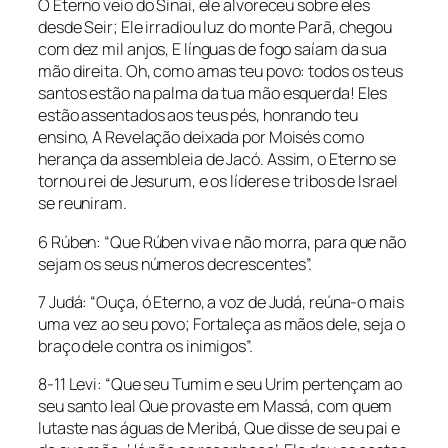
O Eterno veio do Sinai, ele alvoreceu sobre eles
desde Seir; Ele irradiou luz do monte Parã, chegou
com dez mil anjos, E línguas de fogo saíam da sua
mão direita. Oh, como amas teu povo: todos os teus
santos estão na palma da tua mão esquerda! Eles
estão assentados aos teus pés, honrando teu
ensino, A Revelação deixada por Moisés como
herança da assembleia de Jacó. Assim, o Eterno se
tornou rei de Jesurum, e os líderes e tribos de Israel
se reuniram.
6 Rúben: “Que Rúben viva e não morra, para que não
sejam os seus números decrescentes”.
7 Judá: “Ouça, ó Eterno, a voz de Judá, reúna-o mais
uma vez ao seu povo; Fortaleça as mãos dele, seja o
braço dele contra os inimigos”.
8-11 Levi: “Que seu Tumim e seu Urim pertençam ao
seu santo leal Que provaste em Massá, com quem
lutaste nas águas de Meribá, Que disse de seu pai e