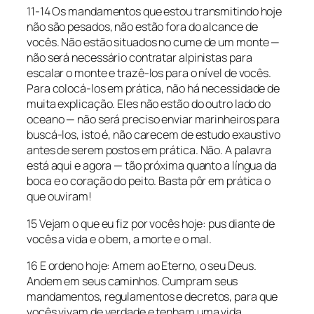
11-14 Os mandamentos que estou transmitindo hoje
não são pesados, não estão fora do alcance de
vocês. Não estão situados no cume de um monte —
não será necessário contratar alpinistas para
escalar o monte e trazê-los para o nível de vocês.
Para colocá-los em prática, não há necessidade de
muita explicação. Eles não estão do outro lado do
oceano — não será preciso enviar marinheiros para
buscá-los, isto é, não carecem de estudo exaustivo
antes de serem postos em prática. Não. A palavra
está aqui e agora — tão próxima quanto a língua da
boca e o coração do peito. Basta pôr em prática o
que ouviram!
15 Vejam o que eu fiz por vocês hoje: pus diante de
vocês a vida e o bem, a morte e o mal.
16 E ordeno hoje: Amem ao Eterno, o seu Deus.
Andem em seus caminhos. Cumpram seus
mandamentos, regulamentos e decretos, para que
vocês vivam de verdade e tenham uma vida