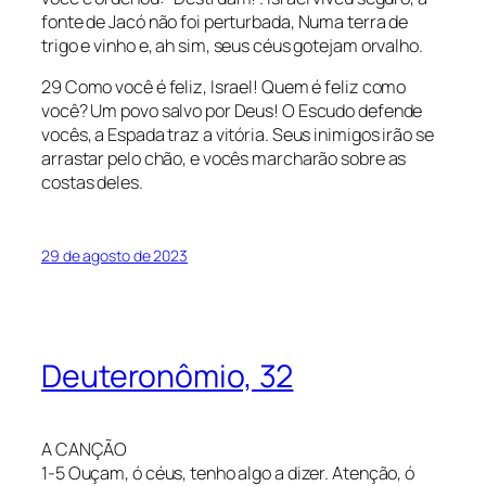
fonte de Jacó não foi perturbada, Numa terra de
trigo e vinho e, ah sim, seus céus gotejam orvalho.
29 Como você é feliz, Israel! Quem é feliz como
você? Um povo salvo por Deus! O Escudo defende
vocês, a Espada traz a vitória. Seus inimigos irão se
arrastar pelo chão, e vocês marcharão sobre as
costas deles.
29 de agosto de 2023
Deuteronômio, 32
A CANÇÃO
1-5 Ouçam, ó céus, tenho algo a dizer. Atenção, ó