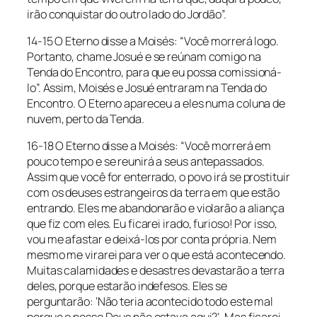
irão conquistar do outro lado do Jordão”.
14-15 O Eterno disse a Moisés: “Você morrerá logo.
Portanto, chame Josué e se reúnam comigo na
Tenda do Encontro, para que eu possa comissioná-
lo”. Assim, Moisés e Josué entraram na Tenda do
Encontro. O Eterno apareceu a eles numa coluna de
nuvem, perto da Tenda.
16-18 O Eterno disse a Moisés: “Você morrerá em
pouco tempo e se reunirá a seus antepassados.
Assim que você for enterrado, o povo irá se prostituir
com os deuses estrangeiros da terra em que estão
entrando. Eles me abandonarão e violarão a aliança
que fiz com eles. Eu ficarei irado, furioso! Por isso,
vou me afastar e deixá-los por conta própria. Nem
mesmo me virarei para ver o que está acontecendo.
Muitas calamidades e desastres devastarão a terra
deles, porque estarão indefesos. Eles se
perguntarão: ‘Não teria acontecido todo este mal