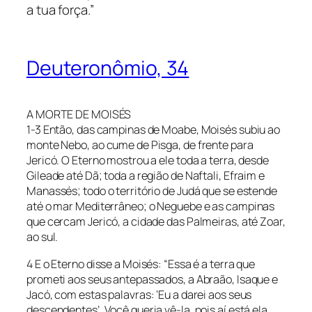
a tua força.”
Deuteronômio, 34
A MORTE DE MOISÉS
1-3 Então, das campinas de Moabe, Moisés subiu ao
monte Nebo, ao cume de Pisga, de frente para
Jericó. O Eterno mostrou a ele toda a terra, desde
Gileade até Dã; toda a região de Naftali, Efraim e
Manassés; todo o território de Judá que se estende
até o mar Mediterrâneo; o Neguebe e as campinas
que cercam Jericó, a cidade das Palmeiras, até Zoar,
ao sul.
4 E o Eterno disse a Moisés: “Essa é a terra que
prometi aos seus antepassados, a Abraão, Isaque e
Jacó, com estas palavras: ‘Eu a darei aos seus
descendentes’. Você queria vê-la, pois aí está ela.