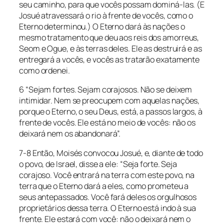
seu caminho, para que vocês possam dominá-las. (E
Josué atravessará o rio à frente de vocês, como o
Eterno determinou.) O Eterno dará às nações o
mesmo tratamento que deu aos reis dos amorreus,
Seom e Ogue, e às terras deles. Ele as destruirá e as
entregará a vocês, e vocês as tratarão exatamente
como ordenei.
6 “Sejam fortes. Sejam corajosos. Não se deixem
intimidar. Nem se preocupem com aquelas nações,
porque o Eterno, o seu Deus, está, a passos largos, à
frente de vocês. Ele está no meio de vocês: não os
deixará nem os abandonará”.
7-8 Então, Moisés convocou Josué, e, diante de todo
o povo, de Israel, disse a ele: “Seja forte. Seja
corajoso. Você entrará na terra com este povo, na
terra que o Eterno dará a eles, como prometeu a
seus antepassados. Você fará deles os orgulhosos
proprietários dessa terra. O Eterno está indo à sua
frente. Ele estará com você: não o deixará nem o