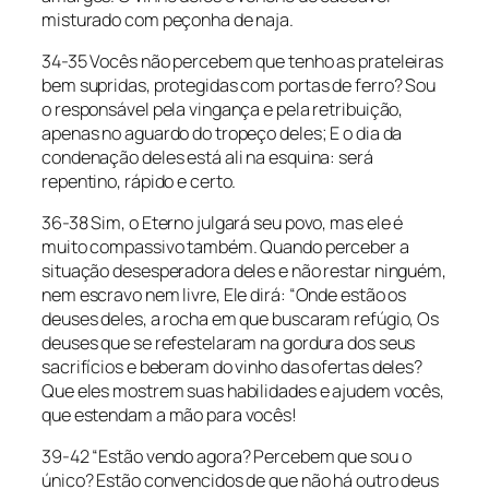
misturado com peçonha de naja.
34-35 Vocês não percebem que tenho as prateleiras
bem supridas, protegidas com portas de ferro? Sou
o responsável pela vingança e pela retribuição,
apenas no aguardo do tropeço deles; E o dia da
condenação deles está ali na esquina: será
repentino, rápido e certo.
36-38 Sim, o Eterno julgará seu povo, mas ele é
muito compassivo também. Quando perceber a
situação desesperadora deles e não restar ninguém,
nem escravo nem livre, Ele dirá: “Onde estão os
deuses deles, a rocha em que buscaram refúgio, Os
deuses que se refestelaram na gordura dos seus
sacrifícios e beberam do vinho das ofertas deles?
Que eles mostrem suas habilidades e ajudem vocês,
que estendam a mão para vocês!
39-42 “Estão vendo agora? Percebem que sou o
único? Estão convencidos de que não há outro deus