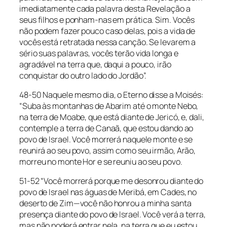
imediatamente cada palavra desta Revelação a
seus filhos e ponham-nas em prática. Sim. Vocês
não podem fazer pouco caso delas, pois a vida de
vocês está retratada nessa canção. Se levarem a
sério suas palavras, vocês terão vida longa e
agradável na terra que, daqui a pouco, irão
conquistar do outro lado do Jordão”.
48-50 Naquele mesmo dia, o Eterno disse a Moisés:
“Suba às montanhas de Abarim até o monte Nebo,
na terra de Moabe, que está diante de Jericó, e, dali,
contemple a terra de Canaã, que estou dando ao
povo de Israel. Você morrerá naquele monte e se
reunirá ao seu povo, assim como seu irmão, Arão,
morreu no monte Hor e se reuniu ao seu povo.
51-52 “Você morrerá porque me desonrou diante do
povo de Israel nas águas de Meribá, em Cades, no
deserto de Zim—você não honrou a minha santa
presença diante do povo de Israel. Você verá a terra,
mas não poderá entrar nela, na terra que eu estou