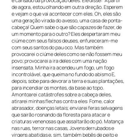
e cansado da provocação deles. Ele disse: “A partir
de agora, estou olhando em outra direção. Esperem
e vejam o que vai acontecer com eles. Oh, eles são
uma geração virada do avesso, uma casa de ponta-
cabeça! Quem sabe o que são capazes de fazer, de
um momento para o outro? Eles despertaram meu
ciúme com seus falsos deuses, enfureceram-me
com seus santos do pau oco. Mas também
provocarei o ciúme deles como se não fossem meu
povo; provocarei a ira deles com uma nação
insensata. Minha ira acendeu um fogo, um fogo
incontrolável, que queima no fundo do abismo E,
depois, sobe para devorar a terra e suas plantações,
para incendiar os montes, da base ao topo.
Amontoarei catástrofes sobre a cabeça deles,
atirarei minhas flechas contra eles: Fome, calor
abrasador, doenças letais; enviarei feras selvagens
que sairão rosnando da floresta para atacar e
criaturas venenosas que assaltarão do pó. Matança
nas ruas, terror nas casas, Jovens derrubados e
virgens abatidas e, sim, também bebês de peito e