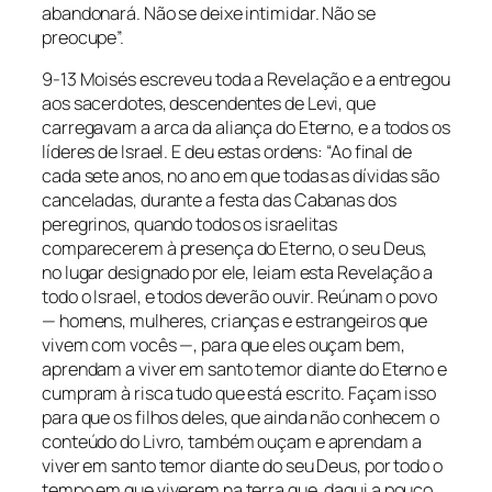
abandonará. Não se deixe intimidar. Não se
preocupe”.
9-13 Moisés escreveu toda a Revelação e a entregou
aos sacerdotes, descendentes de Levi, que
carregavam a arca da aliança do Eterno, e a todos os
líderes de Israel. E deu estas ordens: “Ao final de
cada sete anos, no ano em que todas as dívidas são
canceladas, durante a festa das Cabanas dos
peregrinos, quando todos os israelitas
comparecerem à presença do Eterno, o seu Deus,
no lugar designado por ele, leiam esta Revelação a
todo o Israel, e todos deverão ouvir. Reúnam o povo
— homens, mulheres, crianças e estrangeiros que
vivem com vocês —, para que eles ouçam bem,
aprendam a viver em santo temor diante do Eterno e
cumpram à risca tudo que está escrito. Façam isso
para que os filhos deles, que ainda não conhecem o
conteúdo do Livro, também ouçam e aprendam a
viver em santo temor diante do seu Deus, por todo o
tempo em que viverem na terra que, daqui a pouco,