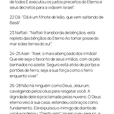
de todos E executou os justos preceitos do Eterno e
seus decretos para a vida em Israel”.
22 Dã: “Dã é um filhote de leão, que vem saltando de
Basã”.
23 Naftali: “Naftali transborda de bênçãos, está
repleto das bênçãos do Eterno Ao tomar posse do
mar e das terras do sul”.
24-25 Aser: “Aser, o mais abençoado dos irmãos!
Que ele seja o favorito de seus irmãos, com os pés
banhados no azeite. Seguro está atrás de portas e
portões de ferro, seja a sua força como o ferro
enquanto viver”.
26-28 Não há ninguém como Deus, Jesurum,
cavalgando pelos céus para resgatar você. A
dignidade dele é proclamada pelas nuvens. O Deus
eterno veio à sua casa, estendeu os braços como
fundamento. Ele expulsou o inimigo de diante de
você e ordenou: “Destruam!”. Israel viveu seguro, a