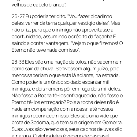
velhos de cabelo branco”.
26-27 Eu poderia ter dito: “Vou fazer picadinho
deles, varrer da terra qualquer vestígio deles”, Mas
não o fiz, para que o inimigo não aproveitasse a
oportunidade, assumindo o crédito da façanha E
saindo a contar vantagem: “Vejam o que fizemos! O
Eterno não teve nada com isso”.
28-33 Eles são uma nação de tolos, não sabem nem
como sair da chuva. Se tivessem algum juízo, pelo
menos saberiam o que está lá adiante, na estrada.
Como poderia um único soldado espantar mil
inimigos, e dois homens pôr em fuga dois mil deles,
Não fosse a Rocha tê-los enfraquecido, não fosse o
Eterno tê-los entregado? Pois a rocha deles não é
nada em comparação com a nossa: até nossos
inimigos reconhecem isso. Eles são uma vide que
brota de Sodoma, que tem sua origem em Gomorra.
Suas uvas são venenosas, seus cachos de uvas são
amargos. O vinho deles é veneno de cascavel