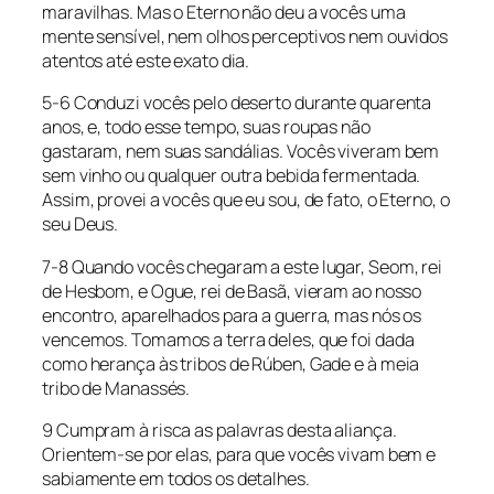
maravilhas. Mas o Eterno não deu a vocês uma
mente sensível, nem olhos perceptivos nem ouvidos
atentos até este exato dia.
5-6 Conduzi vocês pelo deserto durante quarenta
anos, e, todo esse tempo, suas roupas não
gastaram, nem suas sandálias. Vocês viveram bem
sem vinho ou qualquer outra bebida fermentada.
Assim, provei a vocês que eu sou, de fato, o Eterno, o
seu Deus.
7-8 Quando vocês chegaram a este lugar, Seom, rei
de Hesbom, e Ogue, rei de Basã, vieram ao nosso
encontro, aparelhados para a guerra, mas nós os
vencemos. Tomamos a terra deles, que foi dada
como herança às tribos de Rúben, Gade e à meia
tribo de Manassés.
9 Cumpram à risca as palavras desta aliança.
Orientem-se por elas, para que vocês vivam bem e
sabiamente em todos os detalhes.