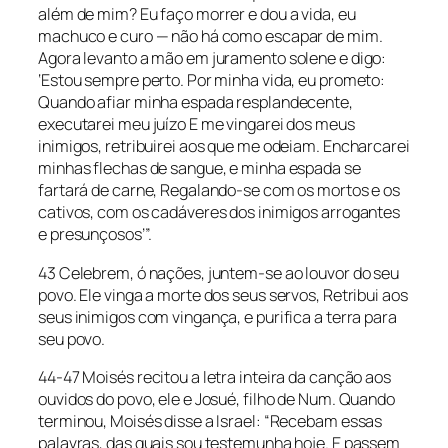
além de mim? Eu faço morrer e dou a vida, eu
machuco e curo — não há como escapar de mim.
Agora levanto a mão em juramento solene e digo:
‘Estou sempre perto. Por minha vida, eu prometo:
Quando afiar minha espada resplandecente,
executarei meu juízo E me vingarei dos meus
inimigos, retribuirei aos que me odeiam. Encharcarei
minhas flechas de sangue, e minha espada se
fartará de carne, Regalando-se com os mortos e os
cativos, com os cadáveres dos inimigos arrogantes
e presunçosos’”.
43 Celebrem, ó nações, juntem-se ao louvor do seu
povo. Ele vinga a morte dos seus servos, Retribui aos
seus inimigos com vingança, e purifica a terra para
seu povo.
44-47 Moisés recitou a letra inteira da canção aos
ouvidos do povo, ele e Josué, filho de Num. Quando
terminou, Moisés disse a Israel: “Recebam essas
palavras, das quais sou testemunha hoje. E passem