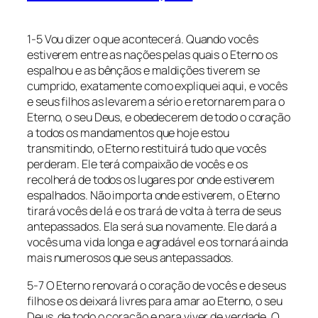
1-5 Vou dizer o que acontecerá. Quando vocês
estiverem entre as nações pelas quais o Eterno os
espalhou e as bênçãos e maldições tiverem se
cumprido, exatamente como expliquei aqui, e vocês
e seus filhos as levarem a sério e retornarem para o
Eterno, o seu Deus, e obedecerem de todo o coração
a todos os mandamentos que hoje estou
transmitindo, o Eterno restituirá tudo que vocês
perderam. Ele terá compaixão de vocês e os
recolherá de todos os lugares por onde estiverem
espalhados. Não importa onde estiverem, o Eterno
tirará vocês de lá e os trará de volta à terra de seus
antepassados. Ela será sua novamente. Ele dará a
vocês uma vida longa e agradável e os tornará ainda
mais numerosos que seus antepassados.
5-7 O Eterno renovará o coração de vocês e de seus
filhos e os deixará livres para amar ao Eterno, o seu
Deus, de todo o coração e para viver de verdade. O