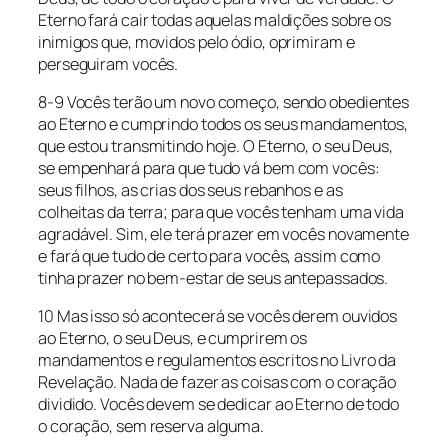
Eterno fará cair todas aquelas maldições sobre os
inimigos que, movidos pelo ódio, oprimiram e
perseguiram vocês.
8-9 Vocês terão um novo começo, sendo obedientes
ao Eterno e cumprindo todos os seus mandamentos,
que estou transmitindo hoje. O Eterno, o seu Deus,
se empenhará para que tudo vá bem com vocês:
seus filhos, as crias dos seus rebanhos e as
colheitas da terra; para que vocês tenham uma vida
agradável. Sim, ele terá prazer em vocês novamente
e fará que tudo de certo para vocês, assim como
tinha prazer no bem-estar de seus antepassados.
10 Mas isso só acontecerá se vocês derem ouvidos
ao Eterno, o seu Deus, e cumprirem os
mandamentos e regulamentos escritos no Livro da
Revelação. Nada de fazer as coisas com o coração
dividido. Vocês devem se dedicar ao Eterno de todo
o coração, sem reserva alguma.