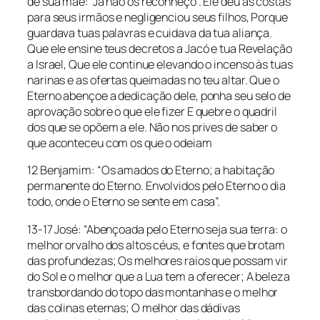
de sua mãe: ‘Já não os reconheço’. Ele deu as costas
para seus irmãos e negligenciou seus filhos, Porque
guardava tuas palavras e cuidava da tua aliança.
Que ele ensine teus decretos a Jacó e tua Revelação
a Israel, Que ele continue elevando o incenso às tuas
narinas e as ofertas queimadas no teu altar. Que o
Eterno abençoe a dedicação dele, ponha seu selo de
aprovação sobre o que ele fizer E quebre o quadril
dos que se opõem a ele. Não nos prives de saber o
que aconteceu com os que o odeiam
12 Benjamim: “Os amados do Eterno; a habitação
permanente do Eterno. Envolvidos pelo Eterno o dia
todo, onde o Eterno se sente em casa”.
13-17 José: “Abençoada pelo Eterno seja sua terra: o
melhor orvalho dos altos céus, e fontes que brotam
das profundezas; Os melhores raios que possam vir
do Sol e o melhor que a Lua tem a oferecer; A beleza
transbordando do topo das montanhas e o melhor
das colinas eternas; O melhor das dádivas