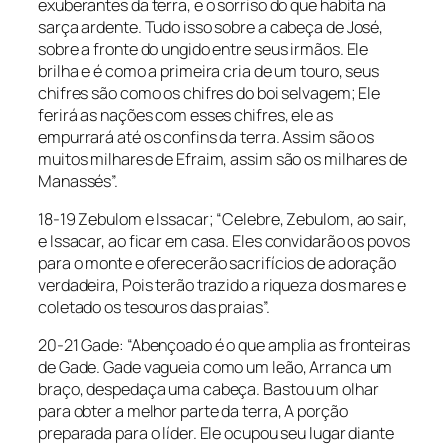
exuberantes da terra, e o sorriso do que habita na
sarça ardente. Tudo isso sobre a cabeça de José,
sobre a fronte do ungido entre seus irmãos. Ele
brilha e é como a primeira cria de um touro, seus
chifres são como os chifres do boi selvagem; Ele
ferirá as nações com esses chifres, ele as
empurrará até os confins da terra. Assim são os
muitos milhares de Efraim, assim são os milhares de
Manassés”.
18-19 Zebulom e Issacar; “Celebre, Zebulom, ao sair,
e Issacar, ao ficar em casa. Eles convidarão os povos
para o monte e oferecerão sacrifícios de adoração
verdadeira, Pois terão trazido a riqueza dos mares e
coletado os tesouros das praias”.
20-21 Gade: “Abençoado é o que amplia as fronteiras
de Gade. Gade vagueia como um leão, Arranca um
braço, despedaça uma cabeça. Bastou um olhar
para obter a melhor parte da terra, A porção
preparada para o líder. Ele ocupou seu lugar diante