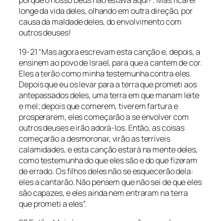
porque o nosso Deus não estava aqui?’. Mas ficarei
longe da vida deles, olhando em outra direção, por
causa da maldade deles, do envolvimento com
outros deuses!
19-21 “Mas agora escrevam esta canção e, depois, a
ensinem ao povo de Israel, para que a cantem de cor.
Eles a terão como minha testemunha contra eles.
Depois que eu os levar para a terra que prometi aos
antepassados deles, uma terra em que manam leite
e mel; depois que comerem, tiverem fartura e
prosperarem, eles começarão a se envolver com
outros deuses e irão adorá-los. Então, as coisas
começarão a desmoronar, virão as terríveis
calamidades, e esta canção estará na mente deles,
como testemunha do que eles são e do que fizeram
de errado. Os filhos deles não se esquecerão dela:
eles a cantarão. Não pensem que não sei de que eles
são capazes, e eles ainda nem entraram na terra
que prometi a eles”.