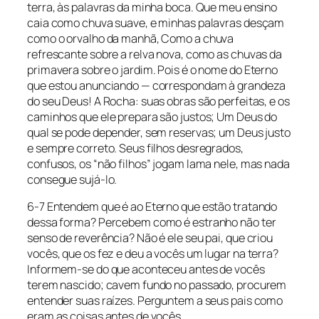
terra, às palavras da minha boca. Que meu ensino
caia como chuva suave, e minhas palavras desçam
como o orvalho da manhã, Como a chuva
refrescante sobre a relva nova, como as chuvas da
primavera sobre o jardim. Pois é o nome do Eterno
que estou anunciando — correspondam à grandeza
do seu Deus! A Rocha: suas obras são perfeitas, e os
caminhos que ele prepara são justos; Um Deus do
qual se pode depender, sem reservas; um Deus justo
e sempre correto. Seus filhos desregrados,
confusos, os “não filhos” jogam lama nele, mas nada
consegue sujá-lo.
6-7 Entendem que é ao Eterno que estão tratando
dessa forma? Percebem como é estranho não ter
senso de reverência? Não é ele seu pai, que criou
vocês, que os fez e deu a vocês um lugar na terra?
Informem-se do que aconteceu antes de vocês
terem nascido; cavem fundo no passado, procurem
entender suas raízes. Perguntem a seus pais como
eram as coisas antes de vocês