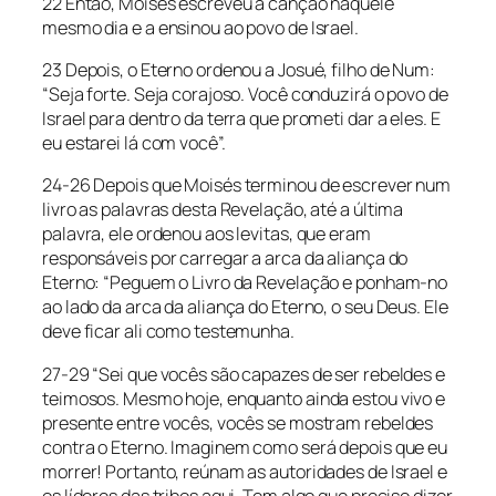
22 Então, Moisés escreveu a canção naquele
mesmo dia e a ensinou ao povo de Israel.
23 Depois, o Eterno ordenou a Josué, filho de Num:
“Seja forte. Seja corajoso. Você conduzirá o povo de
Israel para dentro da terra que prometi dar a eles. E
eu estarei lá com você”.
24-26 Depois que Moisés terminou de escrever num
livro as palavras desta Revelação, até a última
palavra, ele ordenou aos levitas, que eram
responsáveis por carregar a arca da aliança do
Eterno: “Peguem o Livro da Revelação e ponham-no
ao lado da arca da aliança do Eterno, o seu Deus. Ele
deve ficar ali como testemunha.
27-29 “Sei que vocês são capazes de ser rebeldes e
teimosos. Mesmo hoje, enquanto ainda estou vivo e
presente entre vocês, vocês se mostram rebeldes
contra o Eterno. Imaginem como será depois que eu
morrer! Portanto, reúnam as autoridades de Israel e
os líderes das tribos aqui. Tem algo que preciso dizer