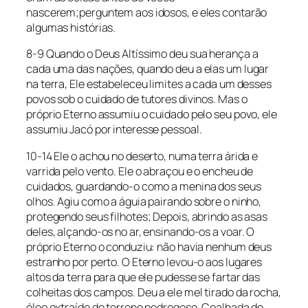
nascerem;perguntem aos idosos, e eles contarão
algumas histórias.
8-9 Quando o Deus Altíssimo deu sua herança a
cada uma das nações, quando deu a elas um lugar
na terra, Ele estabeleceu limites a cada um desses
povos sob o cuidado de tutores divinos. Mas o
próprio Eterno assumiu o cuidado pelo seu povo, ele
assumiu Jacó por interesse pessoal.
10-14 Ele o achou no deserto, numa terra árida e
varrida pelo vento. Ele o abraçou e o encheu de
cuidados, guardando-o como a menina dos seus
olhos. Agiu como a águia pairando sobre o ninho,
protegendo seus filhotes; Depois, abrindo as asas
deles, alçando-os no ar, ensinando-os a voar. O
próprio Eterno o conduziu: não havia nenhum deus
estranho por perto. O Eterno levou-o aos lugares
altos da terra para que ele pudesse se fartar das
colheitas dos campos. Deu a ele mel tirado da rocha,
óleo extraído de terreno pedregoso, Coalhada do