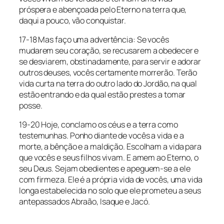
próspera e abençoada pelo Eterno na terra que,
daqui a pouco, vão conquistar.
17-18 Mas faço uma advertência: Se vocês
mudarem seu coração, se recusarem a obedecer e
se desviarem, obstinadamente, para servir e adorar
outros deuses, vocês certamente morrerão. Terão
vida curta na terra do outro lado do Jordão, na qual
estão entrando e da qual estão prestes a tomar
posse.
19-20 Hoje, conclamo os céus e a terra como
testemunhas. Ponho diante de vocês a vida e a
morte, a bênção e a maldição. Escolham a vida para
que vocês e seus filhos vivam. E amem ao Eterno, o
seu Deus. Sejam obedientes e apeguem-se a ele
com firmeza. Ele é a própria vida de vocês, uma vida
longa estabelecida no solo que ele prometeu a seus
antepassados Abraão, Isaque e Jacó.