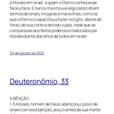
a Moisés em Israel, a quem o Eterno conhecesse
face a face. E nunca mais houve algo parecido em
termos de sinais, milagres e maravilhas, como os
que o Eterno o capacitou a fazer no Egito, diante do
faraó, de sua corte e de todo o país, nada que se
comparasse aos feitos poderosos realizados por
Moisés diante dos olhos de todos em Israel.
29 de agosto de 2023
Deuteronômio, 33
A BÊNÇÃO
1-5 Moisés, homem de Deus, abençoou o povo de
Israel com esta bênção, pouco antes da sua morte: