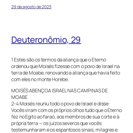
29 de agosto de 2023
Deuteronômio, 29
1 Estes são os termos da aliança que o Eterno
ordenou que Moisés fizesse com o povo de Israel na
terra de Moabe, renovando a aliança que havia feito
com eles no monte Horebe.
MOISÉS ABENÇOA ISRAEL NAS CAMPINAS DE
MOABE
2-4 Moisés reuniu todo o povo de Israel e disse:
Vocês viram com os próprios olhos tudo que o Eterno
fez no Egito ao faraó, aos membros de sua corte e à
própria terra — os juízos severos que vocês
testemunharam e os espantosos sinais, milagres e