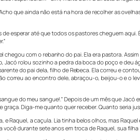
. Acho que ainda não está na hora de recolher as ovelh
s de esperar até que todos os pastores cheguem aqui. É
.”
 chegou com o rebanho do pai. Ela era pastora. Assim q
 Jacó rolou sozinho a pedra da boca do poço e deu ág
rente do pai dela, filho de Rebeca. Ela correu e cont
abão correu ao encontro dele, abraçou-o, beijou-o e o 
sangue do meu sangue!.” Depois de um mês que Jacó e
de graça. Diga-me quanto quer receber. Quanto seria jus
lha, e Raquel, a caçula. Lia tinha belos olhos, mas Raqu
 você durante sete anos em troca de Raquel, sua filha 