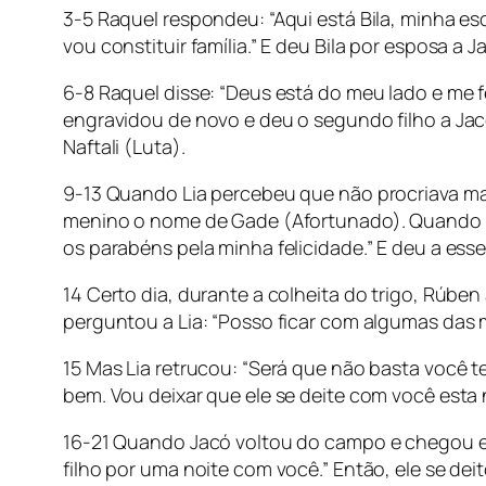
3-5 Raquel respondeu: “Aqui está Bila, minha es
vou constituir família.” E deu Bila por esposa a 
6-8 Raquel disse: “Deus está do meu lado e me fe
engravidou de novo e deu o segundo filho a Jacó
Naftali (Luta).
9-13 Quando Lia percebeu que não procriava mais,
menino o nome de Gade (Afortunado). Quando Zil
os parabéns pela minha felicidade.” E deu a esse 
14 Certo dia, durante a colheita do trigo, Rúb
perguntou a Lia: “Posso ficar com algumas das 
15 Mas Lia retrucou: “Será que não basta você
bem. Vou deixar que ele se deite com você esta 
16-21 Quando Jacó voltou do campo e chegou em 
filho por uma noite com você.” Então, ele se dei