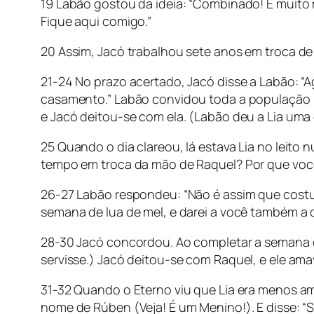
19 Labão gostou da ideia: “Combinado! É muito 
Fique aqui comigo.”
20 Assim, Jacó trabalhou sete anos em troca de
21-24 No prazo acertado, Jacó disse a Labão: 
casamento.” Labão convidou toda a população lo
e Jacó deitou-se com ela. (Labão deu a Lia uma 
25 Quando o dia clareou, lá estava Lia no leito 
tempo em troca da mão de Raquel? Por que voc
26-27 Labão respondeu: “Não é assim que costu
semana de lua de mel, e darei a você também a o
28-30 Jacó concordou. Ao completar a semana de
servisse.) Jacó deitou-se com Raquel, e ele ama
31-32 Quando o Eterno viu que Lia era menos amad
nome de Rúben (Veja! É um Menino!). E disse: “