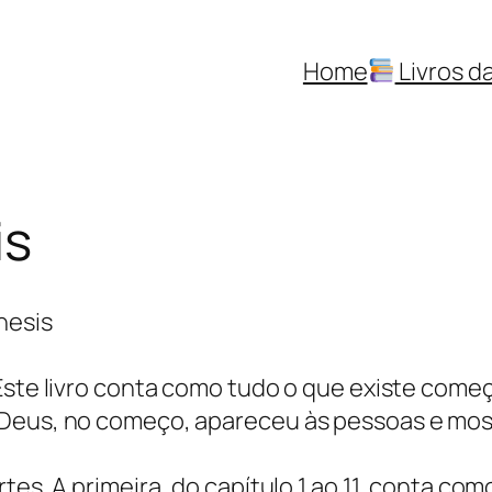
Home
Livros da
is
nesis
 Este livro conta como tudo o que existe com
 Deus, no começo, apareceu às pessoas e mos
tes. A primeira, do capítulo 1 ao 11, conta com