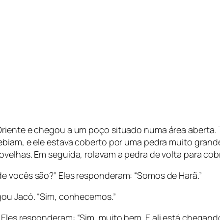
Oriente e chegou a um poço situado numa área aberta.
bebiam, e ele estava coberto por uma pedra muito gran
velhas. Em seguida, rolavam a pedra de volta para cobr
de vocês são?” Eles responderam: “Somos de Harã.”
gou Jacó. “Sim, conhecemos.”
les responderam: “Sim, muito bem. E ali está chegando 