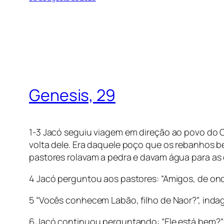
Genesis, 29
1-3 Jacó seguiu viagem em direção ao povo do 
volta dele. Era daquele poço que os rebanhos 
pastores rolavam a pedra e davam água para as o
4 Jacó perguntou aos pastores: “Amigos, de on
5 “Vocês conhecem Labão, filho de Naor?”, inda
6 Jacó continuou perguntando: “Ele está bem?” E