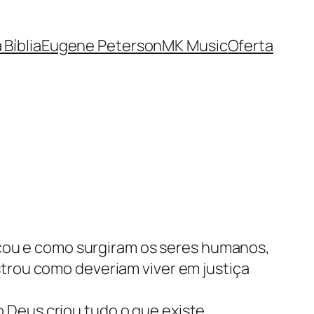
 Bíblia
Eugene Peterson
MK Music
Oferta
eçou e como surgiram os seres humanos,
trou como deveriam viver em justiça
o Deus criou tudo o que existe,