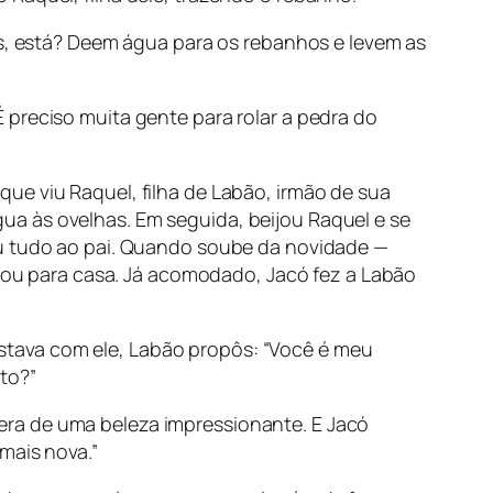
as, está? Deem água para os rebanhos e levem as
 preciso muita gente para rolar a pedra do
ue viu Raquel, filha de Labão, irmão de sua
ua às ovelhas. Em seguida, beijou Raquel e se
ou tudo ao pai. Quando soube da novidade —
levou para casa. Já acomodado, Jacó fez a Labão
stava com ele, Labão propôs: “Você é meu
to?”
el era de uma beleza impressionante. E Jacó
mais nova.”