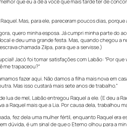
melhor que eu a dê a você que mais tarde ter de conco
 Raquel. Mas, para ele, pareceram poucos dias, porque
“Agora, quero minha esposa. Já cumpri minha parte do 
cal e deu uma grande festa. Mas, quando chegou a noit
escrava chamada Zilpa, para que a servisse.)
nupcial! Jacó foi tomar satisfações com Labão: “Por que
ê me trapaceou?”
mamos fazer aqui. Não damos a filha mais nova em cas
utra. Mas isso custará mais sete anos de trabalho.”
 lua de mel, Labão entregou Raquel a ele. (E deu a Ra
va a Raquel mais que a Lia. Por causa dela, trabalhou m
a, fez dela uma mulher fértil, enquanto Raquel era esté
Sem dúvida, é um sinal de que o Eterno olhou para a m