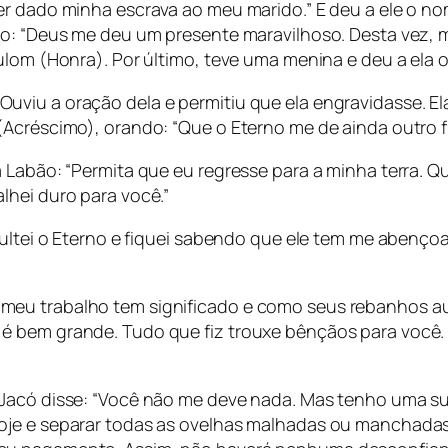
er dado minha escrava ao meu marido.” E deu a ele o no
o: “Deus me deu um presente maravilhoso. Desta vez, me
ulom (Honra). Por último, teve uma menina e deu a ela 
viu a oração dela e permitiu que ela engravidasse. El
Acréscimo), orando: “Que o Eterno me de ainda outro fi
 Labão: “Permita que eu regresse para a minha terra. Q
lhei duro para você.”
sultei o Eterno e fiquei sabendo que ele tem me abençoa
 meu trabalho tem significado e como seus rebanhos 
é bem grande. Tudo que fiz trouxe bênçãos para você.
Jacó disse: “Você não me deve nada. Mas tenho uma sug
oje e separar todas as ovelhas malhadas ou manchadas,