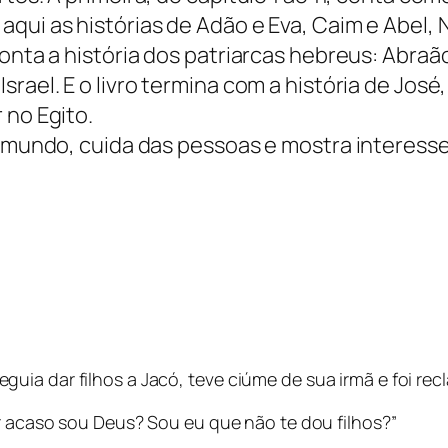
ui as histórias de Adão e Eva, Caim e Abel, No
onta a história dos patriarcas hebreus: Abraão
rael. E o livro termina com a história de José
 no Egito.
o mundo, cuida das pessoas e mostra interesse
ia dar filhos a Jacó, teve ciúme de sua irmã e foi rec
or acaso sou Deus? Sou eu que não te dou filhos?”