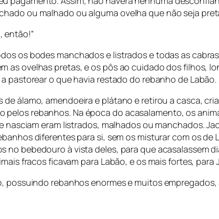
eu pagamento. Assim, não haverá nenhuma desconfian
chado ou malhado ou alguma ovelha que não seja preta,
 então!”
odos os bodes manchados e listrados e todas as cabr
 as ovelhas pretas, e os pôs ao cuidado dos filhos, lo
 a pastorear o que havia restado do rebanho de Labão.
de álamo, amendoeira e plátano e retirou a casca, crian
 pelos rebanhos. Na época do acasalamento, os anima
que nasciam eram listrados, malhados ou manchados. Ja
ebanhos diferentes para si, sem os misturar com os de
s no bebedouro à vista deles, para que acasalassem di
mais fracos ficavam para Labão, e os mais fortes, para 
co, possuindo rebanhos enormes e muitos empregados,