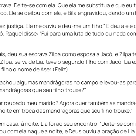
crava. Deite-se com ela. Que ela me substitua e que eu 
Jacó. Ele se deitou com ela, e Bila engravidou, dando um f
z justiça. Ele me ouviu e deu-me um filho.” E deu a ele 
. Raquel disse: “Fui para uma luta de tudo ou nada com
 deu sua escrava Zilpa como esposa a Jacó, e Zilpa teve
pa, serva de Lia, teve o segundo filho com Jacó, Lia e
filho o nome de Aser (Feliz).
en achou algumas mandrágoras no campo e levou-as para
mandrágoras que seu filho trouxe?”
 ter roubado meu marido? Agora quer também as mandrá
noite em troca das mandrágoras que seu filho trouxe.”
casa, à noite, Lia foi ao seu encontro: “Deite-se com
tou com ela naquela noite, e Deus ouviu a oração de Lia