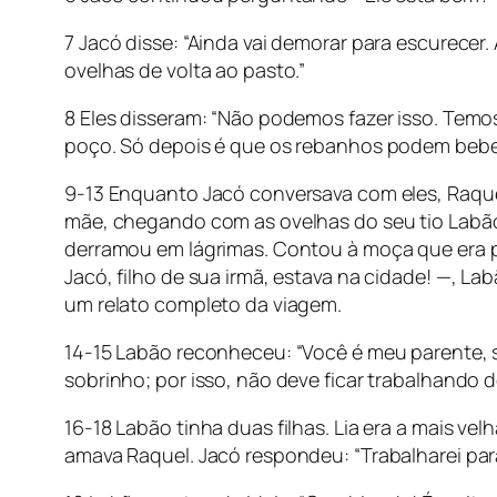
7 Jacó disse: “Ainda vai demorar para escurecer
ovelhas de volta ao pasto.”
8 Eles disseram: “Não podemos fazer isso. Temo
poço. Só depois é que os rebanhos podem beber
9-13 Enquanto Jacó conversava com eles, Raquel
mãe, chegando com as ovelhas do seu tio Labão,
derramou em lágrimas. Contou à moça que era pa
Jacó, filho de sua irmã, estava na cidade! —, L
um relato completo da viagem.
14-15 Labão reconheceu: “Você é meu parente, 
sobrinho; por isso, não deve ficar trabalhando 
16-18 Labão tinha duas filhas. Lia era a mais ve
amava Raquel. Jacó respondeu: “Trabalharei para