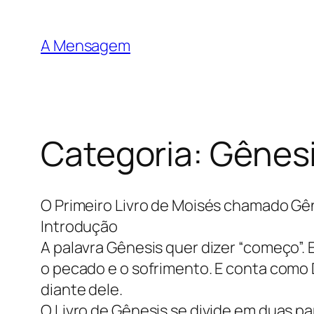
Pular
para
A Mensagem
o
conteúdo
Categoria:
Gênes
O Primeiro Livro de Moisés chamado Gê
Introdução
A palavra Gênesis quer dizer “começo”.
o pecado e o sofrimento. E conta como
diante dele.
O Livro de Gênesis se divide em duas par