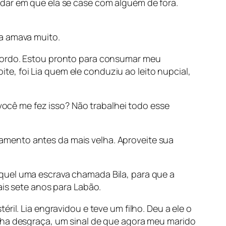
rdar em que ela se case com alguém de fora.
 a amava muito.
acordo. Estou pronto para consumar meu
e, foi Lia quem ele conduziu ao leito nupcial,
 você me fez isso? Não trabalhei todo esse
amento antes da mais velha. Aproveite sua
quel uma escrava chamada Bila, para que a
ais sete anos para Labão.
ril. Lia engravidou e teve um filho. Deu a ele o
inha desgraça, um sinal de que agora meu marido