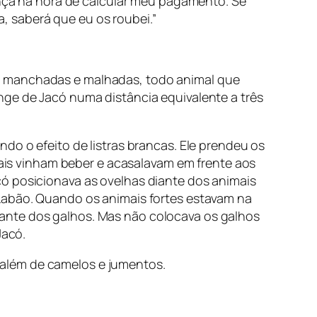
ça na hora de calcular meu pagamento. Se
 saberá que eu os roubei.”
as manchadas e malhadas, todo animal que
nge de Jacó numa distância equivalente a três
do o efeito de listras brancas. Ele prendeu os
is vinham beber e acasalavam em frente aos
có posicionava as ovelhas diante dos animais
 Labão. Quando os animais fortes estavam na
ante dos galhos. Mas não colocava os galhos
Jacó.
 além de camelos e jumentos.