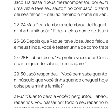
Jacó. Lia disse: “Deus me recompensou por eu t
uma vez e teve seu sexto filho com Jacó, dizend
dei seis filhos!” E deu ao menino o nome de Zeb
22-24 Mas Deus também se lembrou de Raquel. Ou
minha humilhação.” E deu a ele o nome de José (
25-26 Depois que Raquel teve José, Jacó falou a
e meus filhos. Você é testemunha de como traba
27-28 E Labão disse: “Eu prefiro você aqui. Con
quanto quer de salário, e eu pagarei.”
29-30 Jacó respondeu: “Você bem sabe quanto
minúsculo que você tinha quando cheguei hoje 
coisa pela minha família?.”
31-33 “Quanto devo a você?”, perguntou Labão. 
rebanhos. Vou passar por todo o seu rebanho h