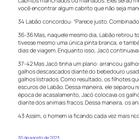
cabritos manchados ou malhados. Eles serão m
você encontrar algum cabrito que não seja man
34 Labão concordou: “Parece justo. Combinado,
36-36 Mas, naquele mesmo dia, Labão retirou t
tivesse mesmo uma única pinta branca, e também
dias de viagem. Enquanto isso, Jacó continuava
37-42 Mas Jacó tinha um plano: arrancou galhos 
galhos descascados diante do bebedouro usado
galhos listrados. Como resultado, os filhotes 
escuros de Labão. Dessa maneira, ele separou r
época de acasalamento, Jacó colocava os galho
diante dos animais fracos. Dessa maneira, os ani
43 Assim, o homem ia ficando cada vez mais ri
30 de agosto de 2023