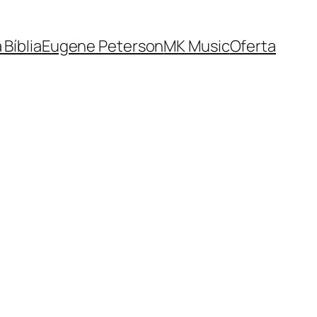
 Bíblia
Eugene Peterson
MK Music
Oferta