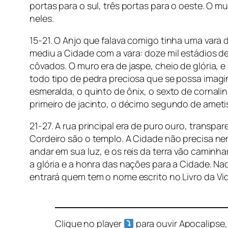
portas para o sul, três portas para o oeste. O
neles.
15-21. O Anjo que falava comigo tinha uma vara d
mediu a Cidade com a vara: doze mil estádios d
côvados. O muro era de jaspe, cheio de glória,
todo tipo de pedra preciosa que se possa imagin
esmeralda, o quinto de ônix, o sexto de cornalin
primeiro de jacinto, o décimo segundo de ameti
21-27. A rua principal era de puro ouro, transp
Cordeiro são o templo. A Cidade não precisa nem
andar em sua luz, e os reis da terra vão caminha
a glória e a honra das nações para a Cidade. Na
entrará quem tem o nome escrito no Livro da Vi
Clique no player
para ouvir Apocalipse,