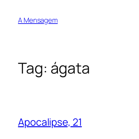
Pular
para
A Mensagem
o
conteúdo
Tag:
ágata
Apocalipse, 21