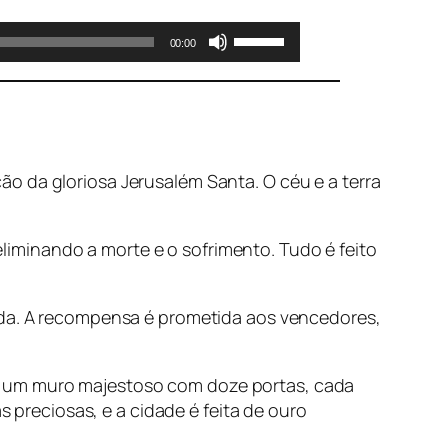
Use
00:00
as
setas
para
cima
ou
ão da gloriosa Jerusalém Santa. O céu e a terra
para
baixo
para
iminando a morte e o sofrimento. Tudo é feito
aumentar
ou
diminuir
Vida. A recompensa é prometida aos vencedores,
o
volume.
 por um muro majestoso com doze portas, cada
reciosas, e a cidade é feita de ouro