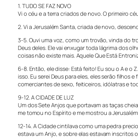
1. TUDO SE FAZ NOVO
Vi o céu e a terra criados de novo. O primeiro céu 
2. Vi a Jerusalém Santa, criada de novo, desce
3-5. Ouvi uma voz, como um trovão, vinda do tr
Deus deles. Ele vai enxugar toda lágrima dos olh
coisas não existe mais. Aquele Que Está Entroni
6-8. Então, ele disse: Está feito! Eu sou o A e 
isso. Eu serei Deus para eles, eles serão filhos
comerciantes de sexo, feiticeiros, idólatras e 
9-12. A CIDADE DE LUZ
Um dos Sete Anjos que portavam as taças cheias 
me tomou no Espírito e me mostrou a Jerusalém 
12-14. A Cidade cintilava como uma pedra preci
estava um Anjo, e sobre elas estavam inscritos os