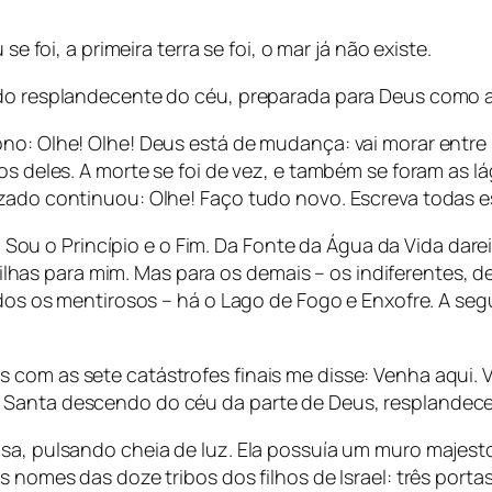
se foi, a primeira terra se foi, o mar já não existe.
ndo resplandecente do céu, preparada para Deus como a
ono: Olhe! Olhe! Deus está de mudança: vai morar entre
os deles. A morte se foi de vez, e também se foram as lá
zado continuou: Olhe! Faço tudo novo. Escreva todas ess
o Z. Sou o Princípio e o Fim. Da Fonte da Água da Vida d
 e filhas para mim. Mas para os demais – os indiferentes
todos os mentirosos – há o Lago de Fogo e Enxofre. A se
com as sete catástrofes finais me disse: Venha aqui. V
Santa descendo do céu da parte de Deus, resplandecen
osa, pulsando cheia de luz. Ela possuía um muro majest
 nomes das doze tribos dos filhos de Israel: três portas 