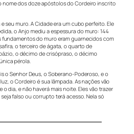
 o nome dos doze apóstolos do Cordeiro inscrito
s e seu muro. A Cidade era um cubo perfeito. Ele
edida, o Anjo mediu a espessura do muro: 144
. Os fundamentos do muro eram guarnecidos com
fira, o terceiro de ágata, o quarto de
topázio, o décimo de crisópraso, o décimo
única pérola.
pois o Senhor Deus, o Soberano-Poderoso, e o
 luz, o Cordeiro é sua lâmpada. As nações vão
o dia, e não haverá mais noite. Eles vão trazer
seja falso ou corrupto terá acesso. Nela só