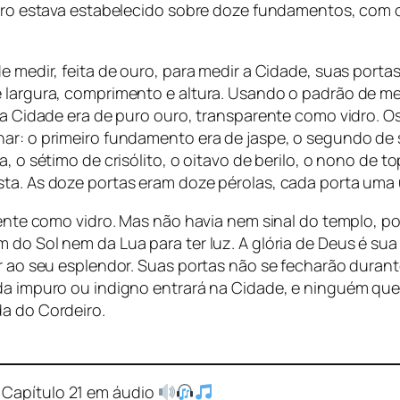
 muro estava estabelecido sobre doze fundamentos, com
e medir, feita de ouro, para medir a Cidade, suas porta
e largura, comprimento e altura. Usando o padrão de m
 e a Cidade era de puro ouro, transparente como vidro
ar: o primeiro fundamento era de jaspe, o segundo de sa
a, o sétimo de crisólito, o oitavo de berilo, o nono de 
sta. As doze portas eram doze pérolas, cada porta uma 
arente como vidro. Mas não havia nem sinal do templo, 
 do Sol nem da Lua para ter luz. A glória de Deus é sua
r ao seu esplendor. Suas portas não se fecharão durante 
da impuro ou indigno entrará na Cidade, e ninguém que 
da do Cordeiro.
 Capítulo 21 em áudio