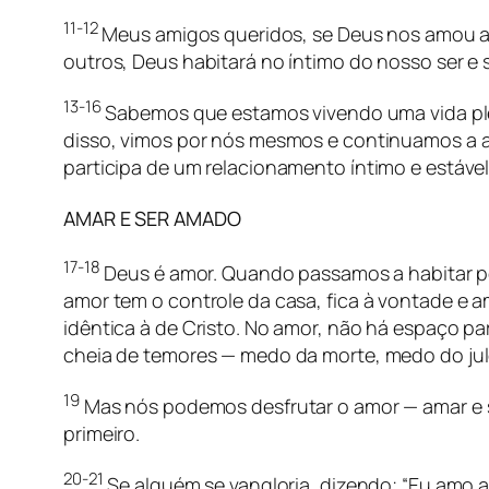
11-12
Meus amigos queridos, se Deus nos amou a
outros, Deus habitará no íntimo do nosso ser e
13-16
Sabemos que estamos vivendo uma vida plena
disso, vimos por nós mesmos e continuamos a af
participa de um relacionamento íntimo e estáv
AMAR E SER AMADO
17-18
Deus é amor. Quando passamos a habitar p
amor tem o controle da casa, fica à vontade e
idêntica à de Cristo. No amor, não há espaço 
cheia de temores — medo da morte, medo do j
19
Mas nós podemos desfrutar o amor — amar e s
primeiro.
20-21
Se alguém se vangloria, dizendo; “Eu amo 