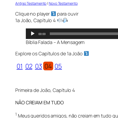
Antigo Testamento
|
Novo Testamento
Clique no player
para ouvir
1a João, Capítulo 4
Tocador
00:00
de
Bíblia Falada – A Mensagem
áudio
Explore os Capítulos
de 1a João
01
02
03
04
05
Primeira de João, Capítulo 4
NÃO CREIAM EM TUDO
1
Meus queridos amigos, não creiam em tudo q