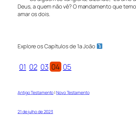
Deus, a quem não vê? O mandamento que temos d
amar os dois.
Explore os Capítulos
de 1a João
01
02
03
04
05
Antigo Testamento
|
Novo Testamento
21 de julho de 2023