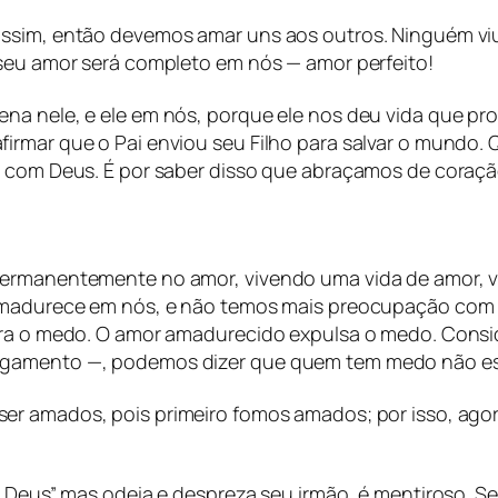
ssim, então devemos amar uns aos outros. Ninguém vi
 seu amor será completo em nós — amor perfeito!
 nele, e ele em nós, porque ele nos deu vida que proc
irmar que o Pai enviou seu Filho para salvar o mundo.
el com Deus. É por saber disso que abraçamos de coraç
ermanentemente no amor, vivendo uma vida de amor, vi
 amadurece em nós, e não temos mais preocupação com 
para o medo. O amor amadurecido expulsa o medo. Cons
ulgamento —, podemos dizer que quem tem medo não e
er amados, pois primeiro fomos amados; por isso, ago
a Deus” mas odeia e despreza seu irmão, é mentiroso. 