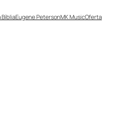
 Bíblia
Eugene Peterson
MK Music
Oferta