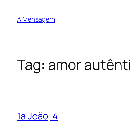
Pular
para
A Mensagem
o
conteúdo
Tag:
amor autênt
1a João, 4