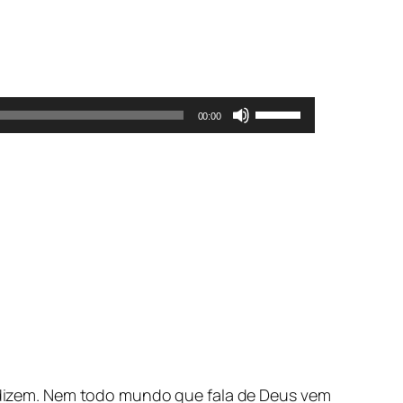
Use
00:00
as
setas
para
cima
ou
para
baixo
para
aumentar
ou
diminuir
o
dizem. Nem todo mundo que fala de Deus vem
volume.