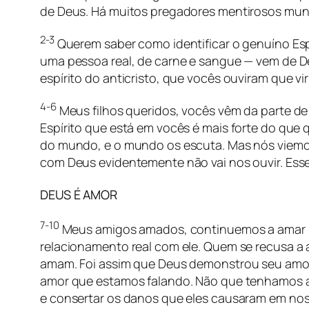
de Deus. Há muitos pregadores mentirosos mun
2-3
Querem saber como identificar o genuíno Esp
uma pessoa real, de carne e sangue — vem de D
espírito do anticristo, que vocês ouviram que vi
4-6
Meus filhos queridos, vocês vêm da parte de 
Espírito que está em vocês é mais forte do que
do mundo, e o mundo os escuta. Mas nós viem
com Deus evidentemente não vai nos ouvir. Esse 
DEUS É AMOR
7-10
Meus amigos amados, continuemos a amar un
relacionamento real com ele. Quem se recusa a
amam. Foi assim que Deus demonstrou seu amor 
amor que estamos falando. Não que tenhamos am
e consertar os danos que eles causaram em no