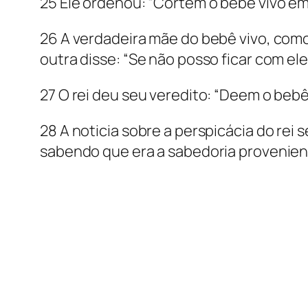
25 Ele ordenou: “Cortem o bebê vivo em
26 A verdadeira mãe do bebê vivo, comov
outra disse: “Se não posso ficar com el
27 O rei deu seu veredito: “Deem o bebê
28 A noticia sobre a perspicácia do rei 
sabendo que era a sabedoria provenien