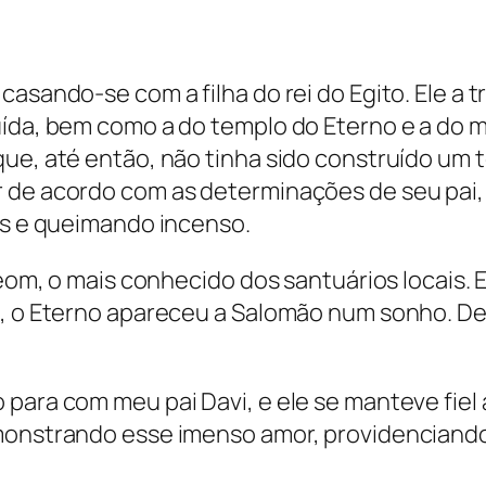
asando-se com a filha do rei do Egito. Ele a t
uída, bem como a do templo do Eterno e a do 
que, até então, não tinha sido construído um
 de acordo com as determinações de seu pai, 
ios e queimando incenso.
beom, o mais conhecido dos santuários locais. E
m, o Eterno apareceu a Salomão num sonho. De
para com meu pai Davi, e ele se manteve fiel
emonstrando esse imenso amor, providenciand