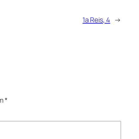
1a Reis, 4
→
om
*