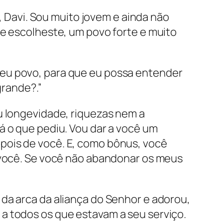
i, Davi. Sou muito jovem e ainda não
ue escolheste, um povo forte e muito
teu povo, para que eu possa entender
grande?.”
u longevidade, riquezas nem a
á o que pediu. Vou dar a você um
pois de você. E, como bônus, você
a você. Se você não abandonar os meus
da arca da aliança do Senhor e adorou,
a todos os que estavam a seu serviço.