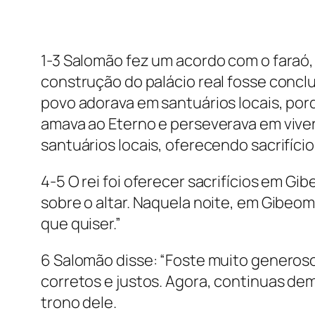
1-3 Salomão fez um acordo com o faraó, c
construção do palácio real fosse concl
povo adorava em santuários locais, por
amava ao Eterno e perseverava em viver
santuários locais, oferecendo sacrifíc
4-5 O rei foi oferecer sacrifícios em Gi
sobre o altar. Naquela noite, em Gibeo
que quiser.”
6 Salomão disse: “Foste muito generoso 
corretos e justos. Agora, continuas d
trono dele.