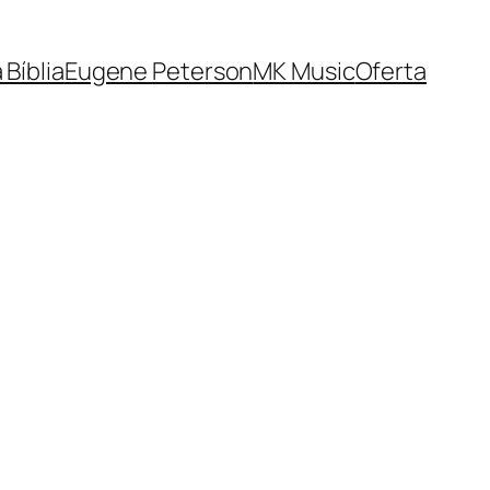
 Bíblia
Eugene Peterson
MK Music
Oferta