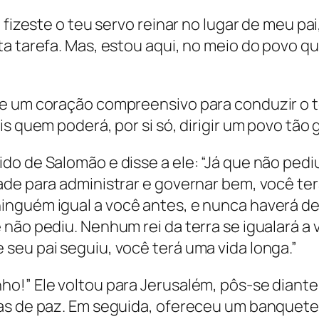
 fizeste o teu servo reinar no lugar de meu pa
ta tarefa. Mas, estou aqui, no meio do povo q
me um coração compreensivo para conduzir o 
s quem poderá, por si só, dirigir um povo tão 
do de Salomão e disse a ele: “Já que não pedi
ade para administrar e governar bem, você ter
inguém igual a você antes, e nunca haverá de
 não pediu. Nenhum rei da terra se igualará 
seu pai seguiu, você terá uma vida longa.”
o!” Ele voltou para Jerusalém, pôs-se diante 
as de paz. Em seguida, ofereceu um banquete 