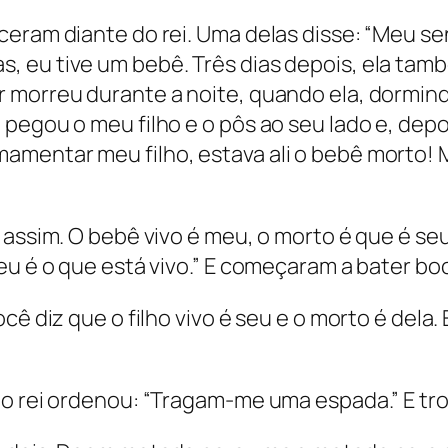
ceram diante do rei. Uma delas disse: “Meu se
, eu tive um bebê. Três dias depois, ela tam
 morreu durante a noite, quando ela, dormindo
pegou o meu filho e o pôs ao seu lado e, dep
mentar meu filho, estava ali o bebê morto! Ma
 assim. O bebê vivo é meu, o morto é que é seu
eu é o que está vivo.” E começaram a bater boc
cê diz que o filho vivo é seu e o morto é dela. 
 o rei ordenou: “Tragam-me uma espada.” E tro