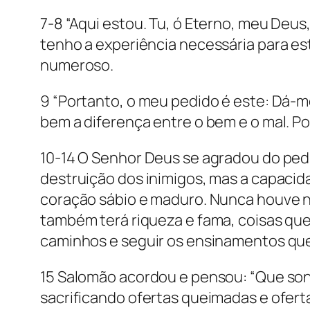
7-8 “Aqui estou. Tu, ó Eterno, meu Deus,
tenho a experiência necessária para es
numeroso.
9 “Portanto, o meu pedido é este: Dá-
bem a diferença entre o bem e o mal. Poi
10-14 O Senhor Deus se agradou do pedi
destruição dos inimigos, mas a capacid
coração sábio e maduro. Nunca houve n
também terá riqueza e fama, coisas que
caminhos e seguir os ensinamentos que 
15 Salomão acordou e pensou: “Que sonh
sacrificando ofertas queimadas e ofert