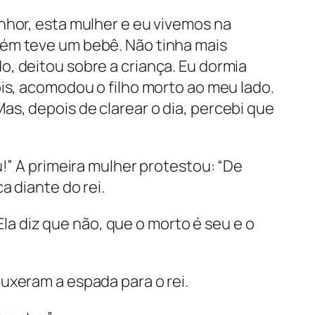
nhor, esta mulher e eu vivemos na
bém teve um bebê. Não tinha mais
, deitou sobre a criança. Eu dormia
ois, acomodou o filho morto ao meu lado.
s, depois de clarear o dia, percebi que
!” A primeira mulher protestou: “De
a diante do rei.
Ela diz que não, que o morto é seu e o
uxeram a espada para o rei.