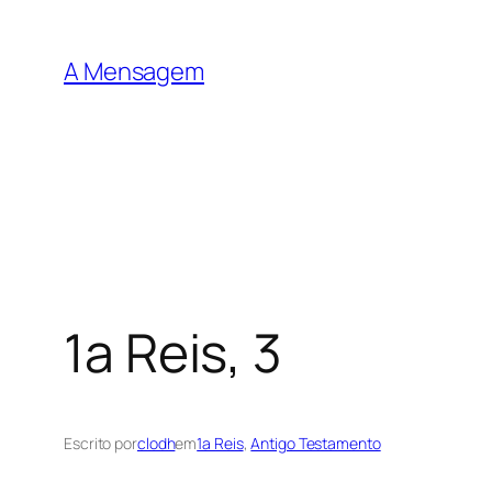
Pular
para
A Mensagem
o
conteúdo
1a Reis, 3
Escrito por
clodh
em
1a Reis
, 
Antigo Testamento