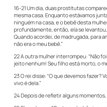
16-21 Um dia, duas prostitutas compare
mesma casa. Enquanto estávamos juntas
ninguém na casa, e o bebê desta mulher
profundamente, então, ela se levantou, 
Quando acordei, de madrugada, para ama
não era o meu bebê.”
22 A outra mulher interrompeu: “Não foi
jeito nenhum! Seu filho está morto, o m
23 O rei disse: “O que devemos fazer? Vo
vivo é dela.”
24 Depois de refletir alguns momentos,