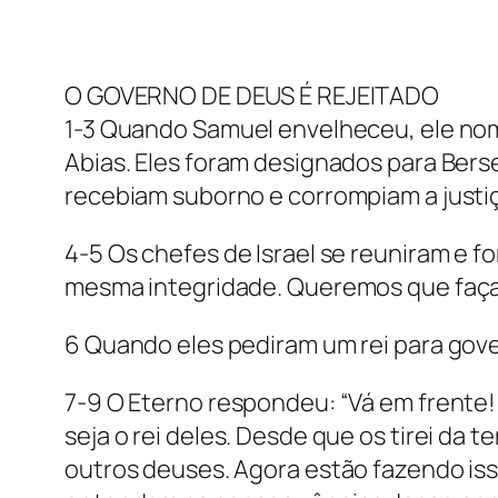
O GOVERNO DE DEUS É REJEITADO
1-3 Quando Samuel envelheceu, ele nomeo
Abias. Eles foram designados para Bers
recebiam suborno e corrompiam a justi
4-5 Os chefes de Israel se reuniram e 
mesma integridade. Queremos que faça 
6 Quando eles pediram um rei para gove
7-9 O Eterno respondeu: “Vá em frente!
seja o rei deles. Desde que os tirei da
outros deuses. Agora estão fazendo iss