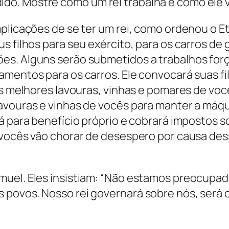
. Mostre como um rei trabalha e como ele vai
plicações de se ter um rei, como ordenou o Et
 filhos para seu exército, para os carros de gu
s. Alguns serão submetidos a trabalhos forç
mentos para os carros. Ele convocará suas fil
as melhores lavouras, vinhas e pomares de voc
lavouras e vinhas de vocês para manter a má
rá para benefício próprio e cobrará impostos 
 vocês vão chorar de desespero por causa des
”
muel. Eles insistiam: “Não estamos preocupad
 povos. Nosso rei governará sobre nós, será 