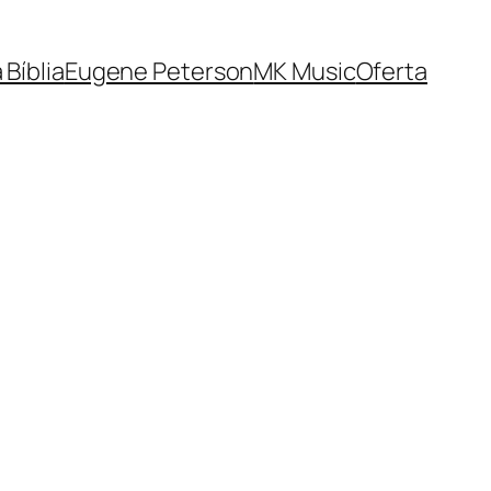
 Bíblia
Eugene Peterson
MK Music
Oferta