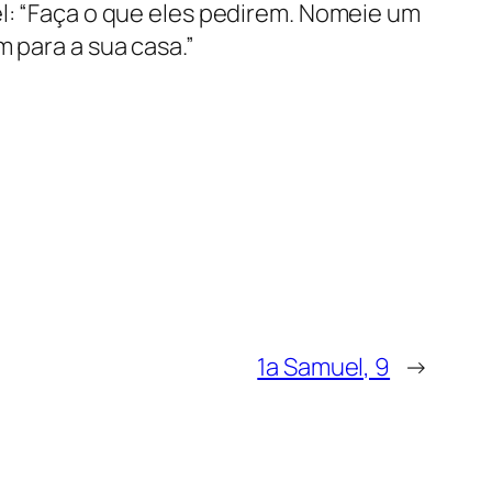
el: “Faça o que eles pedirem. Nomeie um
 para a sua casa.”
1a Samuel, 9
→