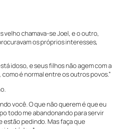
s velho chamava-se Joel, e o outro,
procuravam os próprios interesses,
stá idoso, e seus filhos não agem com a
 como é normal entre os outros povos.”
o.
tando você. O que não querem é que eu
tempo todo me abandonando para servir
e estão pedindo. Mas faça que