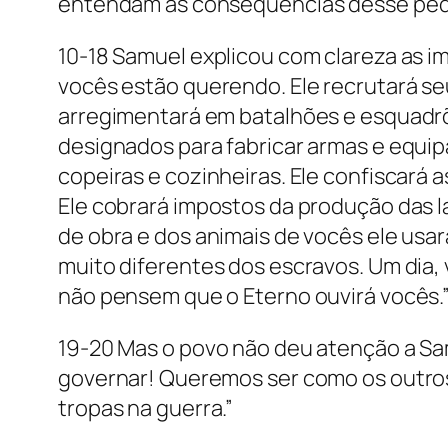
entendam as consequências desse pedido
10-18 Samuel explicou com clareza as im
vocês estão querendo. Ele recrutará seus
arregimentará em batalhões e esquadrõe
designados para fabricar armas e equipa
copeiras e cozinheiras. Ele confiscará 
Ele cobrará impostos da produção das 
de obra e dos animais de vocês ele usa
muito diferentes dos escravos. Um dia,
não pensem que o Eterno ouvirá vocês.
19-20 Mas o povo não deu atenção a Sa
governar! Queremos ser como os outros
tropas na guerra.”