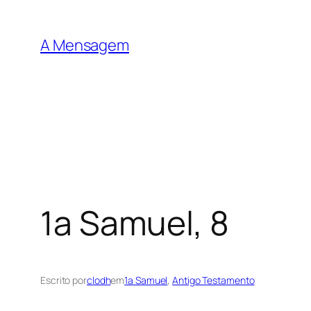
Pular
para
A Mensagem
o
conteúdo
1a Samuel, 8
Escrito por
clodh
em
1a Samuel
, 
Antigo Testamento