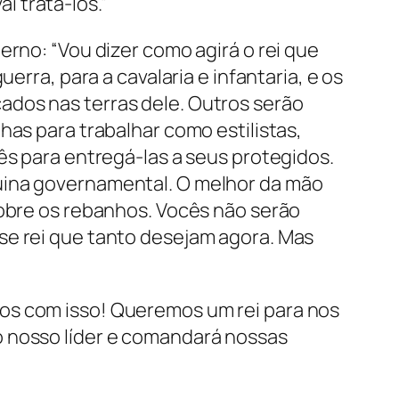
 tratá-los.”
erno: “Vou dizer como agirá o rei que
erra, para a cavalaria e infantaria, e os
ados nas terras dele. Outros serão
has para trabalhar como estilistas,
ês para entregá-las a seus protegidos.
quina governamental. O melhor da mão
sobre os rebanhos. Vocês não serão
se rei que tanto desejam agora. Mas
os com isso! Queremos um rei para nos
o nosso líder e comandará nossas