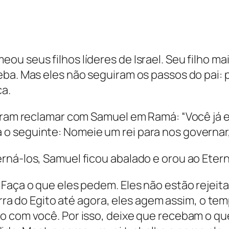
u seus filhos líderes de Israel. Seu filho mai
eba. Mas eles não seguiram os passos do pai: 
ça.
foram reclamar com Samuel em Ramá: “Você já e
o seguinte: Nomeie um rei para nos governar,
rná-los, Samuel ficou abalado e orou ao Etern
 Faça o que eles pedem. Eles não estão rejei
 terra do Egito até agora, eles agem assim, o 
o com você. Por isso, deixe que recebam o qu