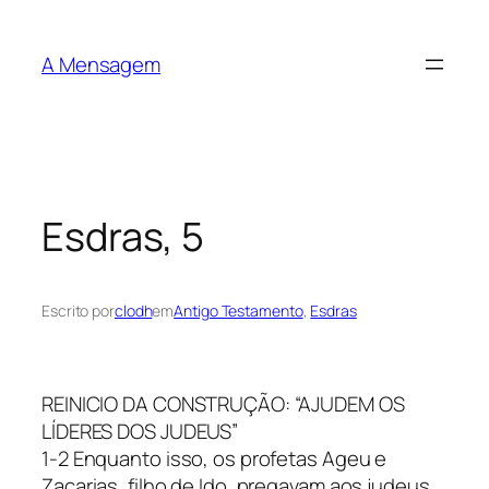
Pular
para
A Mensagem
o
conteúdo
Esdras, 5
Escrito por
clodh
em
Antigo Testamento
, 
Esdras
REINICIO DA CONSTRUÇÃO: “AJUDEM OS
LÍDERES DOS JUDEUS”
1-2 Enquanto isso, os profetas Ageu e
Zacarias, filho de Ido, pregavam aos judeus,