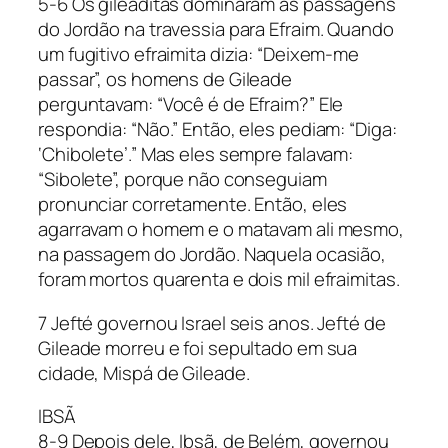
5-6 Os gileaditas dominaram as passagens
do Jordão na travessia para Efraim. Quando
um fugitivo efraimita dizia: “Deixem-me
passar”, os homens de Gileade
perguntavam: “Você é de Efraim?” Ele
respondia: “Não.” Então, eles pediam: “Diga:
‘Chibolete’.” Mas eles sempre falavam:
“Sibolete”, porque não conseguiam
pronunciar corretamente. Então, eles
agarravam o homem e o matavam ali mesmo,
na passagem do Jordão. Naquela ocasião,
foram mortos quarenta e dois mil efraimitas.
7 Jefté governou Israel seis anos. Jefté de
Gileade morreu e foi sepultado em sua
cidade, Mispá de Gileade.
IBSÃ
8-9 Depois dele, Ibsã, de Belém, governou