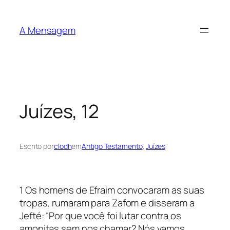
Pular
para
A Mensagem
o
conteúdo
Juízes, 12
Escrito por
clodh
em
Antigo Testamento
, 
Juízes
1 Os homens de Efraim convocaram as suas
tropas, rumaram para Zafom e disseram a
Jefté: “Por que você foi lutar contra os
amonitas sem nos chamar? Nós vamos