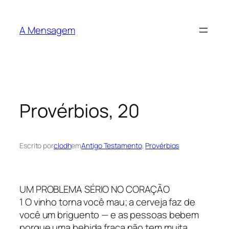
Pular
para
A Mensagem
o
conteúdo
Provérbios, 20
Escrito por
clodh
em
Antigo Testamento
, 
Provérbios
UM PROBLEMA SÉRIO NO CORAÇÃO
1 O vinho torna você mau; a cerveja faz de
você um briguento — e as pessoas bebem
porque uma bebida fraca não tem muita