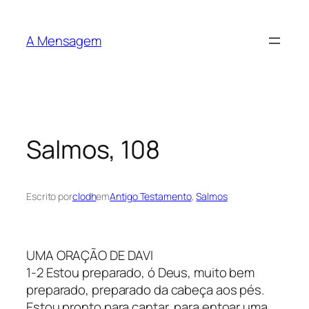
Pular
para
A Mensagem
o
conteúdo
Salmos, 108
Escrito por
clodh
em
Antigo Testamento
, 
Salmos
UMA ORAÇÃO DE DAVI
1-2 Estou preparado, ó Deus, muito bem
preparado, preparado da cabeça aos pés.
Estou pronto para cantar, para entoar uma