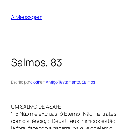
Pular
para
A Mensagem
o
conteúdo
Salmos, 83
Escrito por
clodh
em
Antigo Testamento
, 
Salmos
UM SALMO DE ASAFE
1-5 Não me excluas, ó Eterno! Não me trates
com o silêncio, ó Deus! Teus inimigos estão
lá fora, fazendo algazarra; os que odeiam o