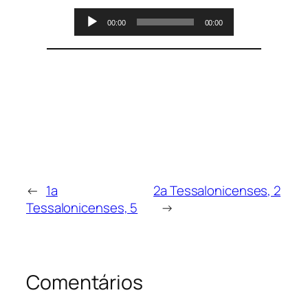
Tocador
00:00
00:00
de
áudio
←
1a
2a Tessalonicenses, 2
Tessalonicenses, 5
→
Comentários