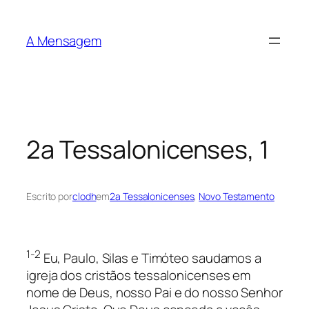
Pular
para
A Mensagem
o
conteúdo
2a Tessalonicenses, 1
Escrito por
clodh
em
2a Tessalonicenses
, 
Novo Testamento
1-2
Eu, Paulo, Silas e Timóteo saudamos a
igreja dos cristãos tessalonicenses em
nome de Deus, nosso Pai e do nosso Senhor