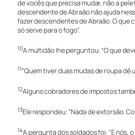
de vocês que precisa mudar, não a pel
descendente de Abraão não ajuda ness
fazer descendentes de Abraão. O que co
só serve para o fogo”.
10
A multidão lhe perguntou: “O que dev
11
“Quem tiver duas mudas de roupa dê u
12
Alguns cobradores de impostos també
13
Ele respondeu: “Nada de extorsão. Cob
14
A pergunta dos soldados foi: “E nós,