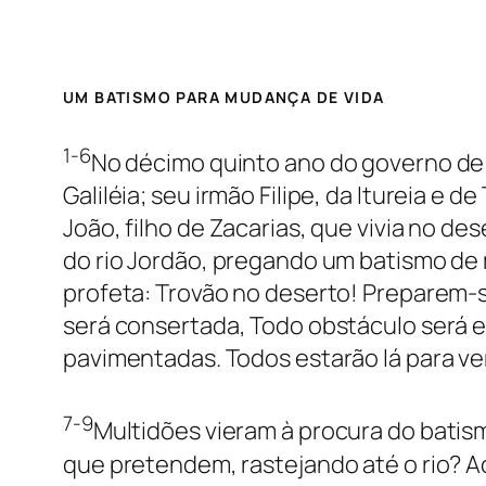
UM BATISMO PARA MUDANÇA DE VIDA
1-6
No décimo quinto ano do governo de T
Galiléia; seu irmão Filipe, da Itureia e 
João, filho de Zacarias, que vivia no d
do rio Jordão, pregando um batismo de 
profeta: Trovão no deserto! Preparem-
será consertada, Todo obstáculo será e
pavimentadas. Todos estarão lá para ver
7-9
Multidões vieram à procura do batis
que pretendem, rastejando até o rio? A