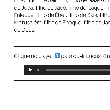
Boaz, filho de Salmom, filho de Naassom, 
de Judá, filho de Jacó, filho de Isaque, f
Faleque, filho de Éber, filho de Salá, fil
Matusalém, filho de Enoque, filho de Jared
de Deus.
Clique no player
para ouvir Lucas, Ca
Tocador
00:00
de
áudio