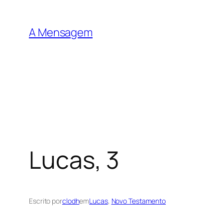
Pular
para
A Mensagem
o
conteúdo
Lucas, 3
Escrito por
clodh
em
Lucas
, 
Novo Testamento