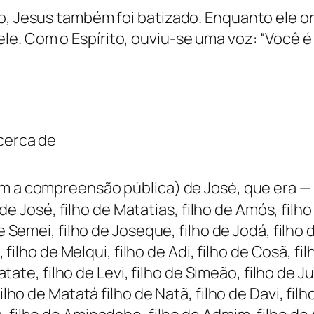
, Jesus também foi batizado. Enquanto ele orav
e. Com o Espírito, ouviu-se uma voz: “Você é
 cerca de
m a compreensão pública) de José, que era — fil
o de José, filho de Matatias, filho de Amós, filho
e Semei, filho de Joseque, filho de Jodá, filho 
, filho de Melqui, filho de Adi, filho de Cosã, fi
Matate, filho de Levi, filho de Simeão, filho de J
ilho de Matatá filho de Natã, filho de Davi, fil