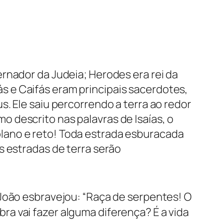
rnador da Judeia; Herodes era rei da
nás e Caifás eram principais sacerdotes,
. Ele saiu percorrendo a terra ao redor
 descrito nas palavras de Isaías, o
lano e reto! Toda estrada esburacada
s estradas de terra serão
 João esbravejou: “Raça de serpentes! O
a vai fazer alguma diferença? É a vida