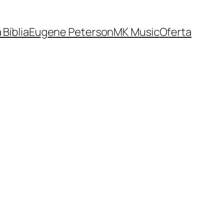
 Bíblia
Eugene Peterson
MK Music
Oferta