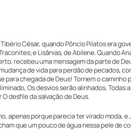
ibério César, quando Pôncio Pilatos era gove
de Traconites; e Lisânias, de Abilene. Quando A
eserto, recebeu uma mensagem da parte de Deus
mudança de vida para perdão de pecados, como
se para chegada de Deus! Tornem o caminho p
liminado, Os desvios serão alinhados, Todas a
 O desfile da salvação de Deus.
mo, apenas porque parecia ter virado moda, e
cham que um pouco de água nessa pele de cobr