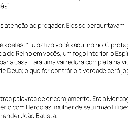
ês”.
s atenção ao pregador. Eles se perguntavam: 
s deles: “Eu batizo vocês aqui no rio. O prot
a do Reino em vocês, um fogo interior, o Esp
mpar a casa. Fará uma varredura completa na v
e Deus; o que for contrário à verdade será jog
utras palavras de encorajamento. Era a Mensa
ério com Herodias, mulher de seu irmão Filipe
render João Batista.