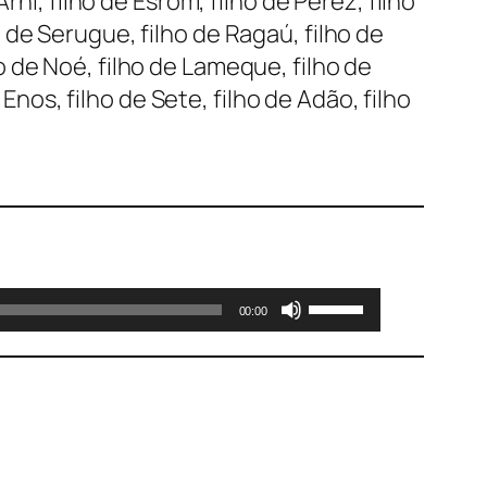
ni, filho de Esrom, filho de Perez, filho
ho de Serugue, filho de Ragaú, filho de
lho de Noé, filho de Lameque, filho de
Enos, filho de Sete, filho de Adão, filho
Use
00:00
as
setas
para
cima
ou